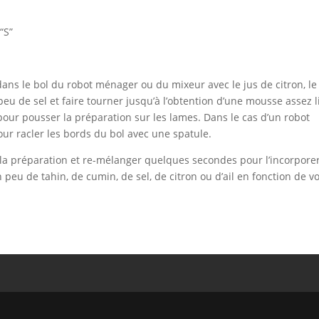
“S”
ans le bol du robot ménager ou du mixeur avec le jus de citron, le
 peu de sel et faire tourner jusqu’à l’obtention d’une mousse assez l
r pour pousser la préparation sur les lames. Dans le cas d’un robot
our racler les bords du bol avec une spatule.
é à la préparation et re-mélanger quelques secondes pour l’incorporer
 peu de tahin, de cumin, de sel, de citron ou d’ail en fonction de v