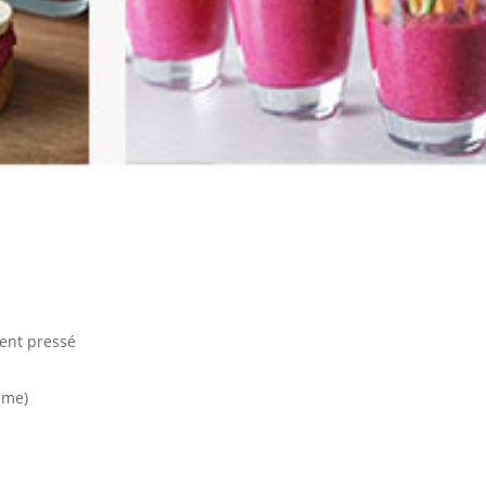
ment pressé
ame)